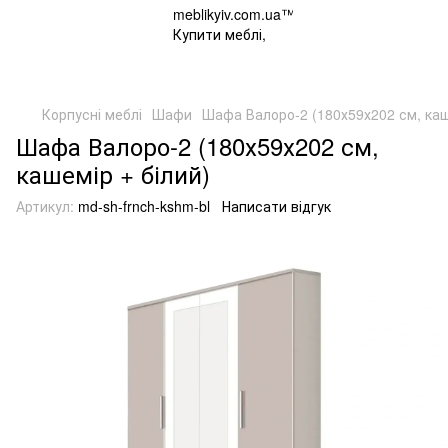
Корпусні меблі
Шафи
Шафа Валоро-2 (180х59х202 см, каш
Шафа Валоро-2 (180х59х202 см,
кашемір + білий)
Артикул:
md-sh-frnch-kshm-bl
Написати відгук