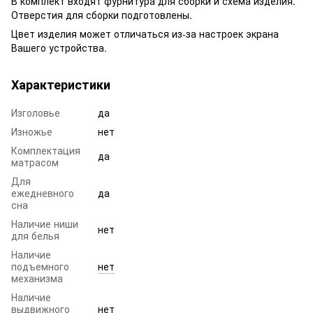
В комплект входят фурнитура для сборки и схема изделия.
Отверстия для сборки подготовлены.
Цвет изделия может отличаться из-за настроек экрана
Вашего устройства.
Характеристики
Изголовье
да
Изножье
нет
Комплектация
да
матрасом
Для
ежедневного
да
сна
Наличие ниши
нет
для белья
Наличие
подъемного
нет
механизма
Наличие
выдвижного
нет