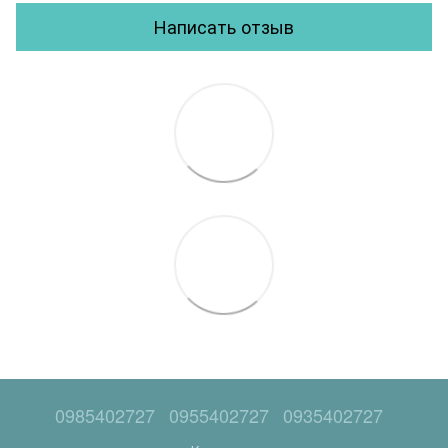
Написать отзыв
0985402727
0955402727
0935402727