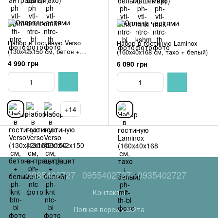
Набор в гостиную Verso
Набор в гостиную Laminox
(130х42х150 см, бетон +
(160х40х168 см, тахо + белый)
белый)
4 990 грн
6 090 грн
+14
0985402727
0955402727
0935402727
Контакты
Полная версия сайта