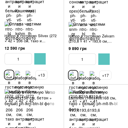
Набор в гостиную Silvex (272
Набор в гостиную Zelvarn
× 42 × 206 см, тахо и
(210,8 × 41 × 193,6 см,
антрацит)
антрацит и белый)
12 590 грн
9 890 грн
+13
+17