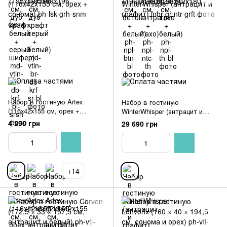
Набор в гостиную Artex
Набор в гостиную
(116х42х155 см, орех +
WinterWhisper (антрацит и
сонома)
графит)
4 290 грн
29 690 грн
+14