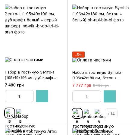
−5%
Набор в гостиную Зепто-1
Набор в гостиную Symbio
(195х49х196 см, дуб крафт
(196х42х180 см, бетон +
белый + серый шифер)
белый)
7 490 грн
7 777 грн
8 190 грн
+14