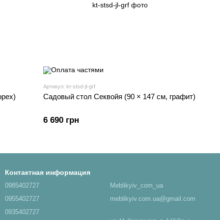
Артикул: kt-stsd-jl-grf
орех)
Садовый стол Секвойя (90 × 147 см, графит)
6 690 грн
Контактная информация
0985402727
Meblikyiv_com_ua
0955402727
meblikyiv.com.ua@gmail.com
0935402727