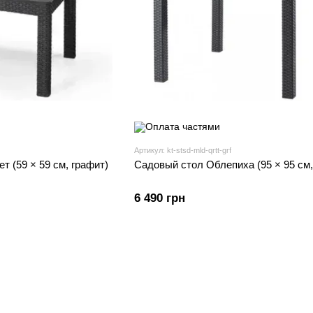
Артикул: kt-stsd-mld-qrtt-grf
т (59 × 59 см, графит)
Садовый стол Облепиха (95 × 95 см,
6 490 грн