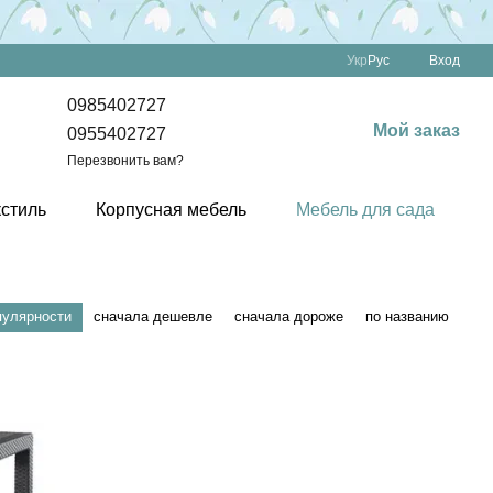
Укр
Рус
Вход
0985402727
Мой заказ
0955402727
Перезвонить вам?
кстиль
Корпусная мебель
Мебель для сада
пулярности
сначала дешевле
сначала дороже
по названию