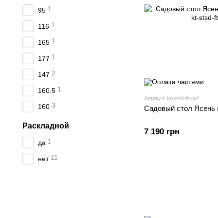
1
95
1
116
1
165
1
177
2
147
1
160.5
Артикул: kt-stsd-ftr-grf
3
160
Садовый стол Ясень (
Раскладной
7 190 грн
1
да
11
нет