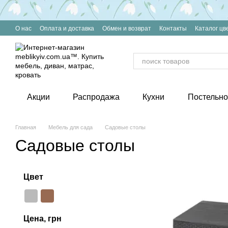
Перейти к основному контенту
О нас
Оплата и доставка
Обмен и возврат
Контакты
Каталог цв
Акции
Распродажа
Кухни
Постельно
Главная
Мебель для сада
Садовые столы
Садовые столы
Цвет
Цена, грн