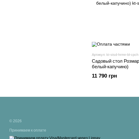
Артикул: kt-stsd-hrmn-bl-cpch
Садовый стол Розмари
белый-капучино)
11 790 грн
© 2026
Принимаем к оплате