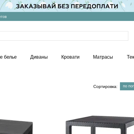
етов
е белье
Диваны
Кровати
Матрасы
Те
по по
Сортировка: