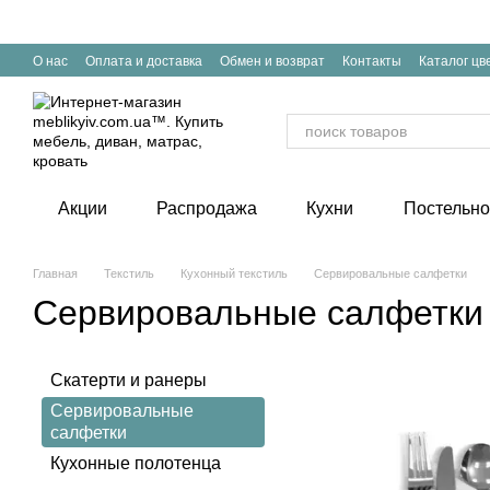
Перейти к основному контенту
О нас
Оплата и доставка
Обмен и возврат
Контакты
Каталог цв
Акции
Распродажа
Кухни
Постельно
Главная
Текстиль
Кухонный текстиль
Сервировальные салфетки
Сервировальные салфетки
Скатерти и ранеры
Сервировальные
салфетки
Кухонные полотенца