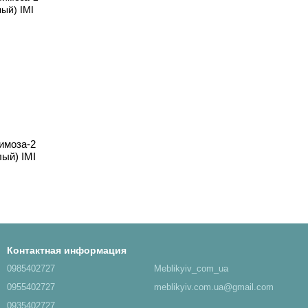
имоза-2
лый) IMI
Контактная информация
0985402727
Meblikyiv_com_ua
0955402727
meblikyiv.com.ua@gmail.com
0935402727