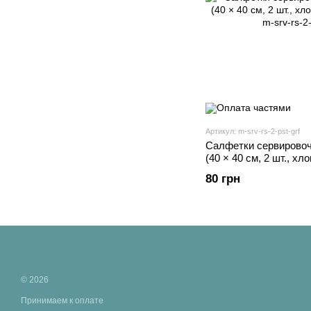
Артикул: m-srv-rs-2-pst-grf
Салфетки сервировоч
(40 × 40 см, 2 шт., хл
80 грн
© 2026
Принимаем к оплате