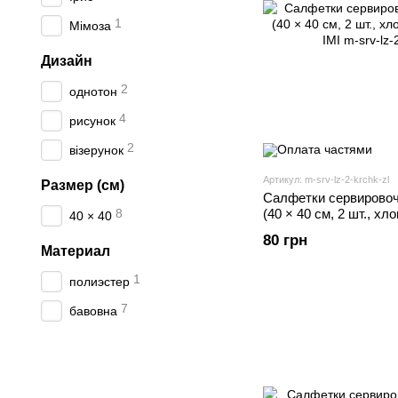
1
Мімоза
Дизайн
2
однотон
4
рисунок
2
візерунок
Артикул: m-srv-lz-2-krchk-zl
Размер (см)
Салфетки сервировоч
8
(40 × 40 см, 2 шт., хл
40 × 40
IMI
80 грн
Материал
1
полиэстер
7
бавовна