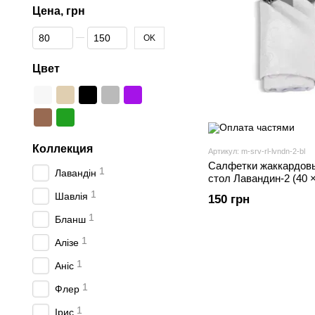
Цена, грн
От Цена, грн
До Цена, грн
OK
Цвет
Коллекция
Артикул: m-srv-rl-lvndn-2-bl
Салфетки жаккардов
1
Лавандін
стол Лавандин-2 (40 × 
полиэстер, белый) IM
1
Шавлія
150 грн
1
Бланш
1
Алізе
1
Аніс
1
Флер
1
Ірис