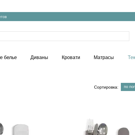
етов
е белье
Диваны
Кровати
Матрасы
Те
по по
Сортировка: