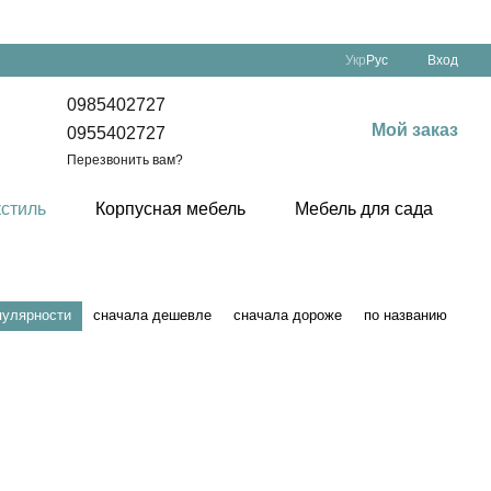
Укр
Рус
Вход
0985402727
Мой заказ
0955402727
Перезвонить вам?
кстиль
Корпусная мебель
Мебель для сада
пулярности
сначала дешевле
сначала дороже
по названию