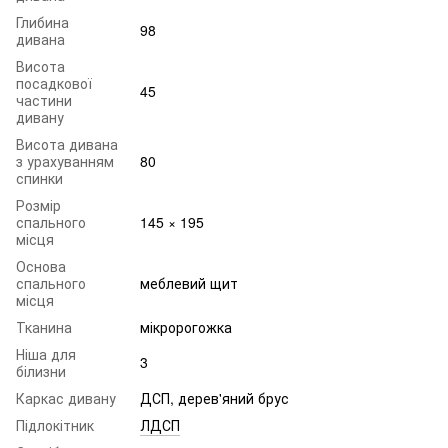
Глибина
98
дивана
Висота
посадкової
45
частини
дивану
Висота дивана
з урахуванням
80
спинки
Розмір
спального
145 × 195
місця
Основа
спального
меблевий щит
місця
Тканина
мікророгожка
Ніша для
3
білизни
Каркас дивану
ДСП, дерев'яний брус
Підлокітник
ЛДСП