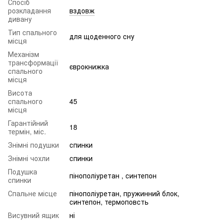
Спосіб
розкладання
вздовж
дивану
Тип спального
для щоденного сну
місця
Механізм
трансформації
єврокнижка
спального
місця
Висота
спального
45
місця
Гарантійний
18
термін, міс.
Знімні подушки
спинки
Знімні чохли
спинки
Подушка
пінополіуретан , синтепон
спинки
Спальне місце
пінополіуретан, пружинний блок,
синтепон, термоповсть
Висувний ящик
ні