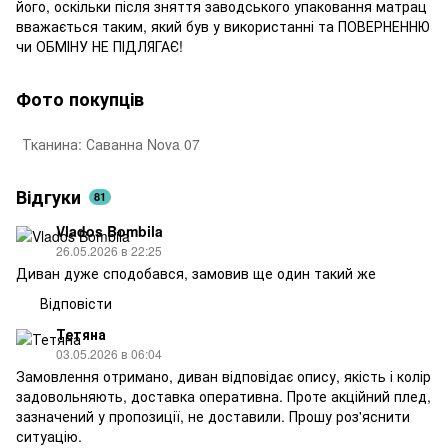
його, оскільки після зняття заводського упаковання матрац
вважається таким, який був у використанні та ПОВЕРНЕННЮ
чи ОБМІНУ НЕ ПІДЛЯГАЄ!
Фото покупців
Тканина: Саванна Nova 07
Т
Відгуки
81
Vlados Bombila
26.05.2026 в 22:25
Диван дуже сподобався, замовив ще один такий же
Відповісти
Тетяна
03.05.2026 в 06:04
Замовлення отримано, диван відповідає опису, якість і колір
задовольняють, доставка оперативна. Проте акційний плед,
зазначений у пропозиції, не доставили. Прошу роз'яснити
ситуацію.