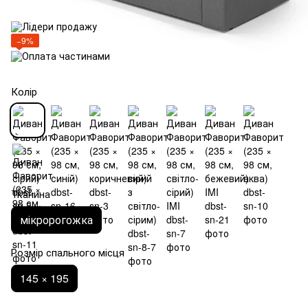
−9%
Колір
Тканина
мікророгожка
Розмір спального місця
145 × 195