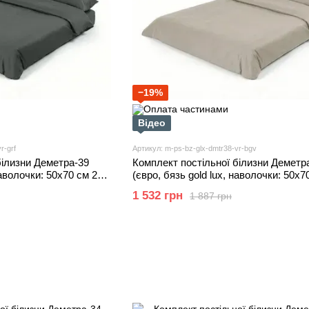
−19%
Відео
r-grf
Артикул: m-ps-bz-glx-dmtr38-vr-bgv
білизни Деметра-39
Комплект постільної білизни Деметр
наволочки: 50х70 см 2
(євро, бязь gold lux, наволочки: 50х7
графітовий) IMI
шт та 70х70 см 2 шт, бежевий) IMI
1 532 грн
1 887 грн