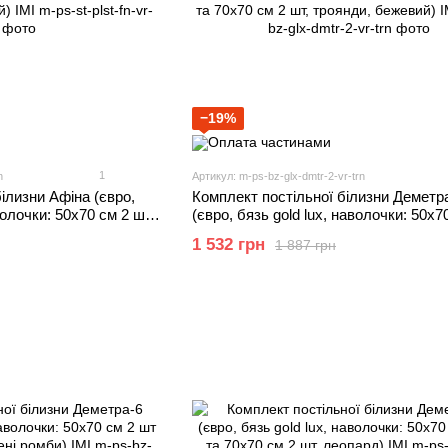
−19%
1
n
Артикул: m-ps-bz-glx-dmtr-2-vr-trn
ілизни Афіна (євро,
Комплект постільної білизни Деметр
олочки: 50х70 см 2 шт
(євро, бязь gold lux, наволочки: 50х7
ний) IMI
шт та 70х70 см 2 шт, троянди, бежеви
1 532 грн
1 887 грн