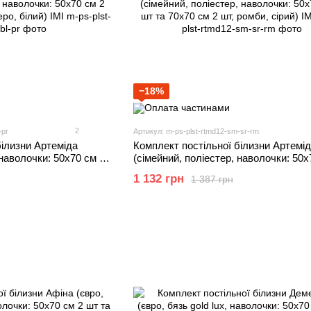
−18%
2
-pr
Артикул: m-ps-plst-rtmd12-sm-sr-rm
білизни Артеміда
Комплект постільної білизни Артемід
 наволочки: 50х70 см 2
(сімейний, поліестер, наволочки: 50х
еро, білий) IMI
шт та 70х70 см 2 шт, ромби, сірий) IM
1 132 грн
1 387 грн