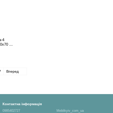
а-4
50х70 см
7
Вперед
Контактна інформація
0985402727
Meblikyiv_com_ua