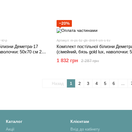
−20%
-kl-p
Артикул: m-ps-bz-glx-dmtr4-sm-s-kv
білизни Деметра-17
Комплект постільної білизни Деметр
наволочки: 50х70 см 2
(сімейний, бязь gold lux, наволочки: 
літинка, пудра) IMI
2 шт та 70х70 см 2 шт, сині квіти) IMI
1 832 грн
2 287 грн
Назад
1
2
3
4
5
6
...
Каталог
Клієнтам
Акції
Вхід до кабінету