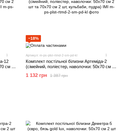
−18%
1
1
Артикул: m-ps-plst-rtmd-2-sm-pd-kl
а-12
Комплект постільної білизни Артеміда-2
70 см 2
(сімейний, поліестер, наволочки: 50х70 см 2
I
шт та 70х70 см 2 шт, кульбаби, пудра) IMI
1 132 грн
1 387 грн