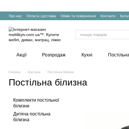
Перейти до основного контенту
Про нас
Оплата і доставка
Обмін та повернення
Контакти
Катал
Акції
Розпродаж
Кухні
Постільна
Головна
Текстиль
Постільна білизна
Постільна білизна
Комплекти постільної
білизни
Дитяча постільна
білизна