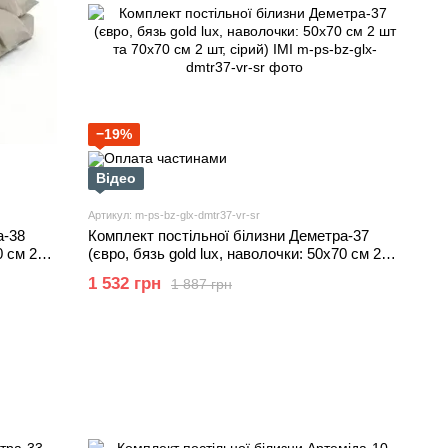
−19%
Відео
Артикул: m-ps-bz-glx-dmtr37-vr-sr
а-38
Комплект постільної білизни Деметра-37
0 см 2
(євро, бязь gold lux, наволочки: 50х70 см 2
шт та 70х70 см 2 шт, сірий) IMI
1 532 грн
1 887 грн