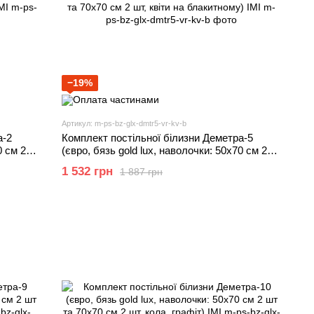
−19%
Артикул: m-ps-bz-glx-dmtr5-vr-kv-b
а-2
Комплект постільної білизни Деметра-5
0 см 2
(євро, бязь gold lux, наволочки: 50х70 см 2
й) IMI
шт та 70х70 см 2 шт, квіти на блакитному) IMI
1 532 грн
1 887 грн