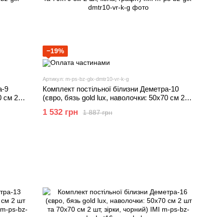
−19%
Артикул: m-ps-bz-glx-dmtr10-vr-k-g
а-9
Комплект постільної білизни Деметра-10
0 см 2
(євро, бязь gold lux, наволочки: 50х70 см 2
шт та 70х70 см 2 шт, кола, графіт) IMI
1 532 грн
1 887 грн