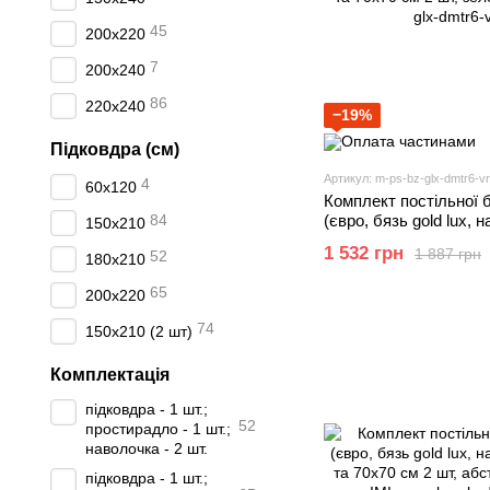
45
200х220
7
200х240
86
220х240
−19%
Підковдра (см)
Артикул: m-ps-bz-glx-dmtr6-v
4
60х120
Комплект постільної 
84
(євро, бязь gold lux, 
150х210
шт та 70х70 см 2 шт, 
1 532 грн
1 887 грн
52
180х210
65
200х220
74
150х210 (2 шт)
Комплектація
підковдра - 1 шт.;
52
простирадло - 1 шт.;
наволочка - 2 шт.
підковдра - 1 шт.;