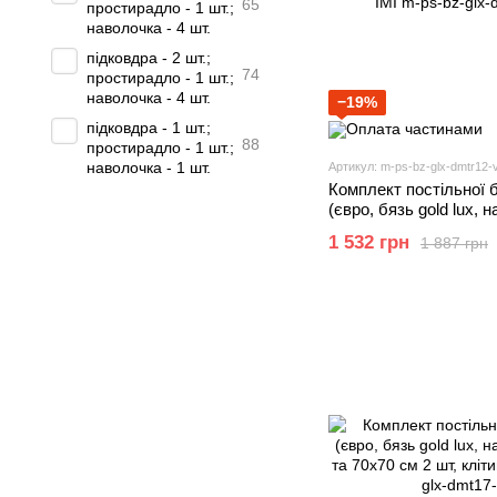
65
простирадло - 1 шт.;
наволочка - 4 шт.
підковдра - 2 шт.;
74
простирадло - 1 шт.;
наволочка - 4 шт.
−19%
підковдра - 1 шт.;
88
простирадло - 1 шт.;
наволочка - 1 шт.
Артикул: m-ps-bz-glx-dmtr12-v
Комплект постільної 
(євро, бязь gold lux, 
шт та 70х70 см 2 шт, а
1 532 грн
1 887 грн
жовтим) IMI