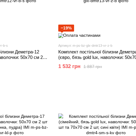
−19%
r-b-s
Артикул: m-ps-bz-glx-dmtr13-vr-z-b
білизни Деметра-12
Комплект постільної білизни Деметр
наволочки: 50х70 см 2
(євро, бязь gold lux, наволочки: 50х7
бстракція, сірий з
шт та 70х70 см 2 шт, зігзаг, блакитний
1 532 грн
1 887 грн