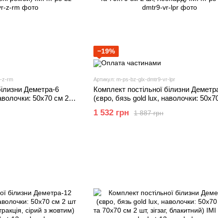
−19%
r-z-rm
Артикул: m-ps-bz-glx-dmtr9-vr-lpr
білизни Деметра-6
Комплект постільної білизни Деметр
наволочки: 50х70 см 2
(євро, бязь gold lux, наволочки: 50х7
зелені ромби) IMI
шт та 70х70 см 2 шт, леопард) IMI
1 532 грн
1 887 грн