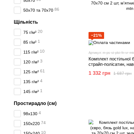
50х70
86
50х70 та 70х70
Щільність
20
75 г/м²
−21%
1
85 г/м²
10
115 г/м²
Артикул: m-ps-st-plst-fn-vr-mt
Комплект постільної б
3
120 г/м²
страйп-полісатин, нав
та 70х70 см 2 шт, м'ят
61
125 г/м²
1 332 грн
1 687 грн
4
135 г/м²
1
145 г/м²
Простирадло (см)
4
98х130
74
150х220
10
150х240