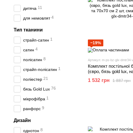
11
дитяча
4
для немовлят
Тип тканини
1
страйп-сатин
−19%
4
сатин
8
полісатин
Артикул: m-ps-bz-glx-dmtr34-
Комплект постільної 
1
страйп-полісатин
(євро, бязь gold lux, 
шт та 70х70 см 2 шт, 
21
поліестер
1 532 грн
1 887 грн
76
бязь Gold Lux
1
мікрофібра
9
ранфорс
Дизайн
8
однотон