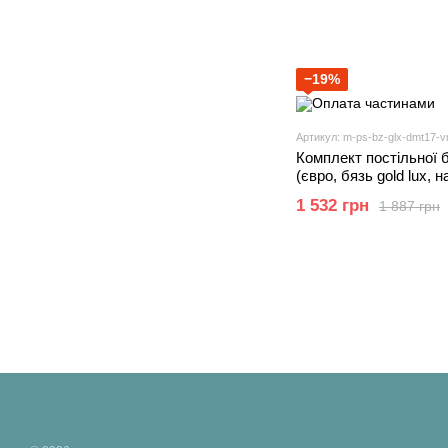
−19%
Артикул: m-ps-bz-glx-dmt17-vr
Комплект постільної 
(євро, бязь gold lux, 
шт та 70х70 см 2 шт, к
1 532 грн
1 887 грн