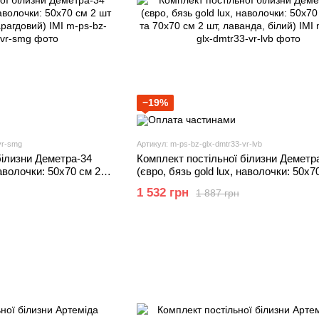
−19%
vr-smg
Артикул: m-ps-bz-glx-dmtr33-vr-lvb
білизни Деметра-34
Комплект постільної білизни Деметр
наволочки: 50х70 см 2
(євро, бязь gold lux, наволочки: 50х7
смарагдовий) IMI
шт та 70х70 см 2 шт, лаванда, білий)
1 532 грн
1 887 грн