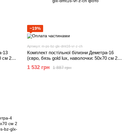
−19%
Артикул: m-ps-bz-glx-dmt16-vr-z-ch
а-13
Комплект постільної білизни Деметра-16
0 см 2
(євро, бязь gold lux, наволочки: 50х70 см 2
) IMI
шт та 70х70 см 2 шт, зірки, чорний) IMI
1 532 грн
1 887 грн