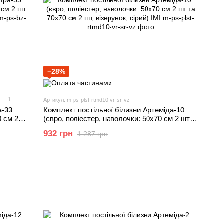
−28%
1
Артикул: m-ps-plst-rtmd10-vr-sr-vz
а-33
Комплект постільної білизни Артеміда-10
0 см 2
(євро, поліестер, наволочки: 50х70 см 2 шт
 IMI
та 70х70 см 2 шт, візерунок, сірий) IMI
932 грн
1 287 грн