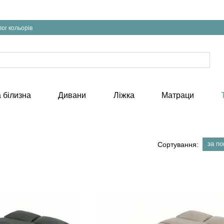
ог кольорів
 білизна
Дивани
Ліжка
Матраци
за п
Сортування: