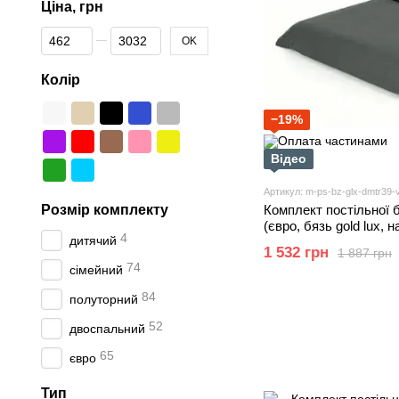
Ціна, грн
Від Ціна, грн
До Ціна, грн
OK
Колір
−19%
Відео
Артикул: m-ps-bz-glx-dmtr39-v
Розмір комплекту
Комплект постільної 
(євро, бязь gold lux, 
4
дитячий
шт та 70х70 см 2 шт, 
1 532 грн
1 887 грн
74
сімейний
84
полуторний
52
двоспальний
65
євро
Тип