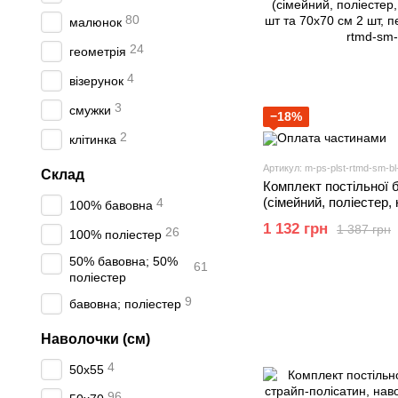
80
малюнок
24
геометрія
4
візерунок
3
смужки
−18%
2
клітинка
Артикул: m-ps-plst-rtmd-sm-bl
Склад
Комплект постільної 
(сімейний, поліестер,
4
100% бавовна
шт та 70х70 см 2 шт, п
1 132 грн
1 387 грн
26
100% поліестер
50% бавовна; 50%
61
поліестер
9
бавовна; поліестер
Наволочки (см)
4
50х55
96