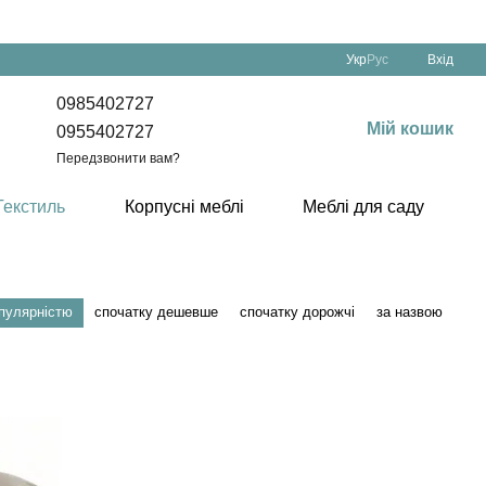
Укр
Рус
Вхід
0985402727
Мій кошик
0955402727
Передзвонити вам?
Текстиль
Корпусні меблі
Меблі для саду
опулярністю
спочатку дешевше
спочатку дорожчі
за назвою