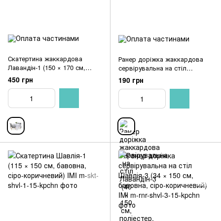
Скатертина жаккардова
Ранер доріжка жаккардова
Лавандін-1 (150 × 170 см,
сервірувальна на стіл
поліестер, білий) IMI
Лавандін-3 (40 × 150 см,
450 грн
190 грн
поліестер, білий) IMI