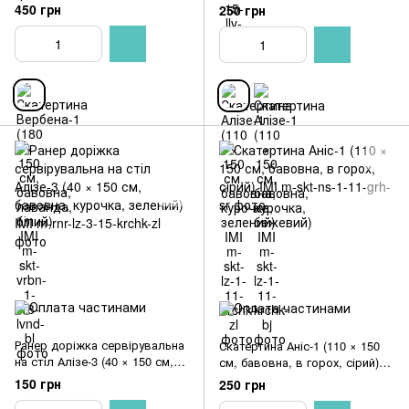
білий) IMI
зелений) IMI
450 грн
250 грн
Ранер доріжка сервірувальна
Скатертина Аніс-1 (110 × 150
на стіл Алізе-3 (40 × 150 см,
см, бавовна, в горох, сірий)
бавовна, курочка, зелений)
IMI
150 грн
250 грн
IMI