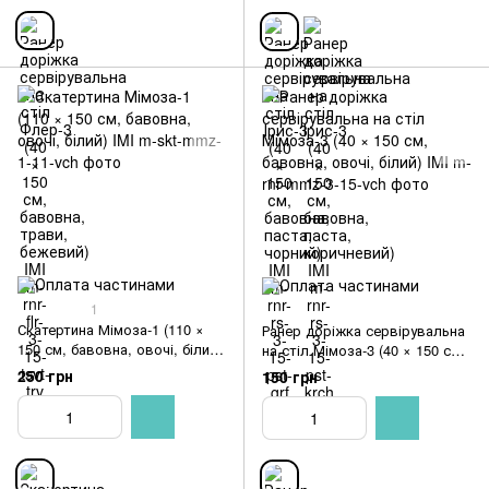
1
Скатертина Мімоза-1 (110 ×
Ранер доріжка сервірувальна
150 см, бавовна, овочі, білий)
на стіл Мімоза-3 (40 × 150 см,
IMI
бавовна, овочі, білий) IMI
250 грн
150 грн