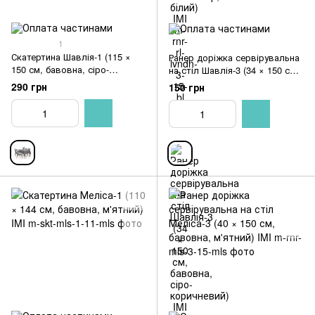
1
Скатертина Шавлія-1 (115 ×
Ранер доріжка сервірувальна
150 см, бавовна, сіро-
на стіл Шавлія-3 (34 × 150 см,
коричневий) IMI
бавовна, сіро-коричневий) IMI
290 грн
150 грн