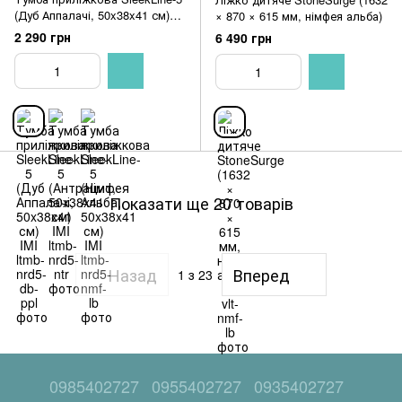
(Дуб Аппалачі, 50x38x41 см)
× 870 × 615 мм, німфея альба)
IMI
2 290 грн
6 490 грн
Показати ще 20 товарів
Назад
Вперед
1
з 23
0985402727
0955402727
0935402727