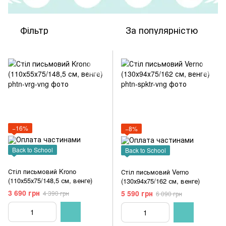
Фільтр
За популярністю
−16%
−8%
Back to School
Back to School
Стіл письмовий Krono
Стіл письмовий Verno
(110х55х75/148,5 см, венге)
(130х94х75/162 см, венге)
3 690 грн
5 590 грн
4 390 грн
6 090 грн