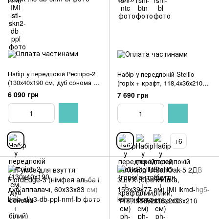
Набір у передпокій Респіро-2
Набір у передпокій Stellio
(130х40х190 см, дуб сонома +
(горіх + крафт, 118,4х36х210
білий)
см)
6 090 грн
7 690 грн
+6