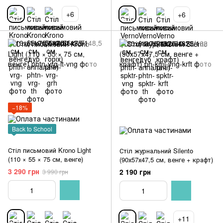
+6
+6
−18%
Back to School
Стіл письмовий Krono Light
Стіл журнальний Silento
(110 × 55 × 75 см, венге)
(90х57х47,5 см, венге + крафт)
3 290 грн
2 190 грн
3 990 грн
+11