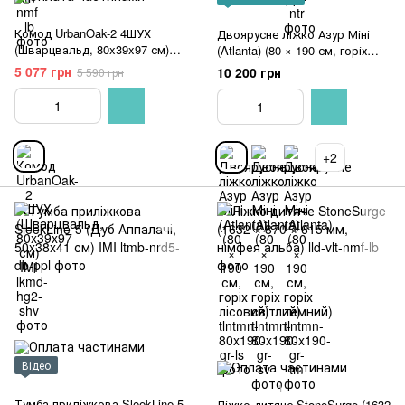
Комод UrbanOak-2 4ШУХ
Двоярусне ліжко Азур Міні
(Шварцвальд, 80x39x97 см)
(Atlanta) (80 × 190 см, горіх
IMI
лісовий)
5 077 грн
10 200 грн
5 590 грн
+2
Відео
1
Тумба приліжкова SleekLine-5
Ліжко дитяче StoneSurge (1632