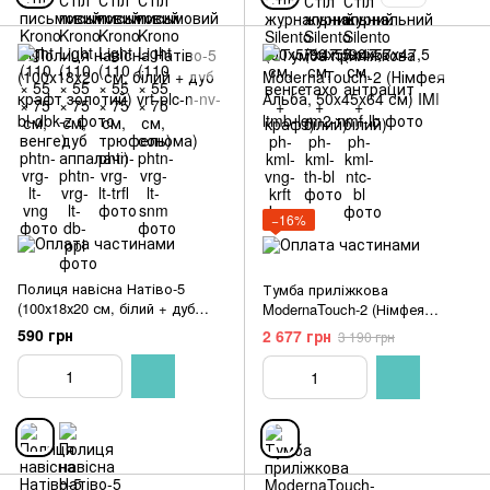
−16%
Полиця навісна Натіво-5
Тумба приліжкова
(100х18х20 см, білий + дуб
ModernaTouch-2 (Німфея
крафт золотий)
Альба, 50x45x64 см) IMI
590 грн
2 677 грн
3 190 грн