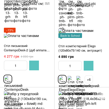
−13%
Back to School
Стіл письмовий
Стіл комп'ютерний Elego
ContempoDesk-2 (дуб аппалачі,
(120х80х75/140 см, антрацит)
120х48х82 см) IMI
4 277 грн
4 890 грн
4 890 грн
+6