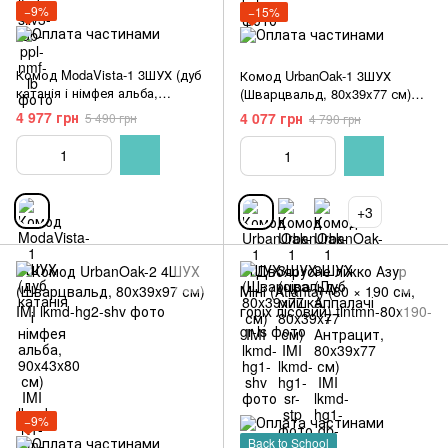
−9%
−15%
Комод ModaVista-1 3ШУХ (дуб
Комод UrbanOak-1 3ШУХ
катанія і німфея альба,
(Шварцвальд, 80x39x77 см)
90x43x80 см) IMI
IMI
4 977 грн
4 077 грн
5 490 грн
4 790 грн
+3
−9%
Back to School