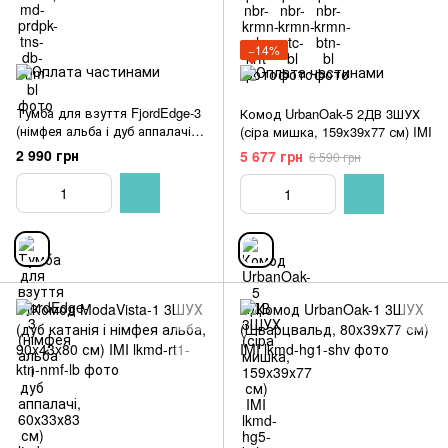
−14%
Тумба для взуття FjordEdge-3
Комод UrbanOak-5 2ДВ 3ШУХ
(німфея альба і дуб аппалачі,
(сіра мишка, 159x39x77 см) IMI
60х33х83 см)
2 990 грн
5 677 грн
6 590 грн