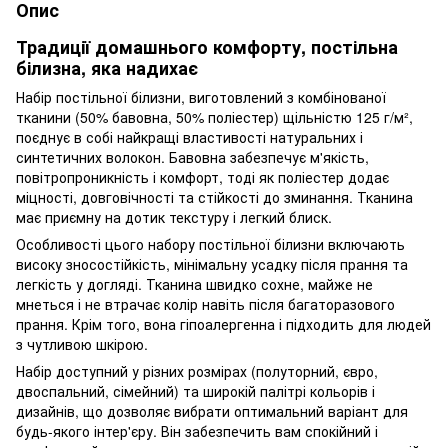
Опис
Традиції домашнього комфорту, постільна
білизна, яка надихає
Набір постільної білизни, виготовлений з комбінованої
тканини (50% бавовна, 50% поліестер) щільністю 125 г/м²,
поєднує в собі найкращі властивості натуральних і
синтетичних волокон. Бавовна забезпечує м'якість,
повітропроникність і комфорт, тоді як поліестер додає
міцності, довговічності та стійкості до зминання. Тканина
має приємну на дотик текстуру і легкий блиск.
Особливості цього набору постільної білизни включають
високу зносостійкість, мінімальну усадку після прання та
легкість у догляді. Тканина швидко сохне, майже не
мнеться і не втрачає колір навіть після багаторазового
прання. Крім того, вона гіпоалергенна і підходить для людей
з чутливою шкірою.
Набір доступний у різних розмірах (полуторний, євро,
двоспальний, сімейний) та широкій палітрі кольорів і
дизайнів, що дозволяє вибрати оптимальний варіант для
будь-якого інтер'єру. Він забезпечить вам спокійний і