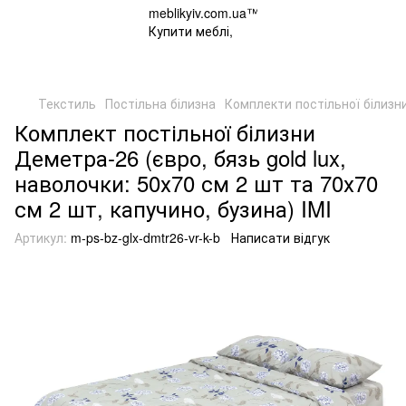
Текстиль
Постільна білизна
Комплекти постільної білизн
Комплект постільної білизни
Деметра-26 (євро, бязь gold lux,
наволочки: 50х70 см 2 шт та 70х70
см 2 шт, капучино, бузина) IMI
Артикул:
m-ps-bz-glx-dmtr26-vr-k-b
Написати відгук