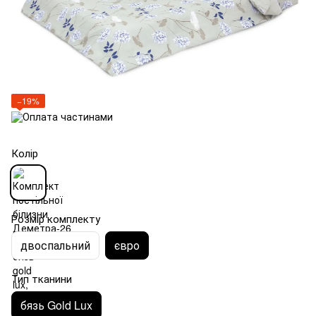
−19%
Колір
Розмір комплекту
двоспальний
євро
Тип тканини
бязь Gold Lux