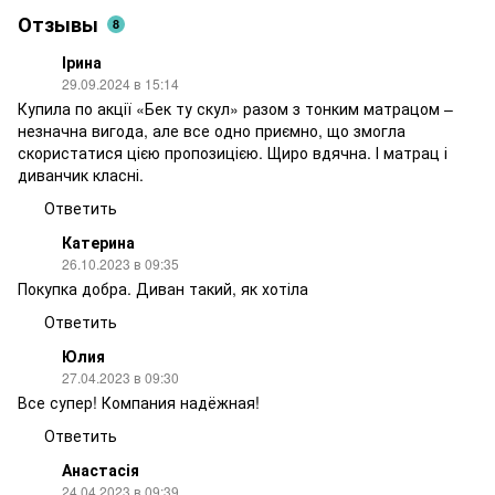
Отзывы
8
Ірина
29.09.2024 в 15:14
Купила по акції «Бек ту скул» разом з тонким матрацом –
незначна вигода, але все одно приємно, що змогла
скористатися цією пропозицією. Щиро вдячна. І матрац і
диванчик класні.
Ответить
Катерина
26.10.2023 в 09:35
Покупка добра. Диван такий, як хотіла
Ответить
Юлия
27.04.2023 в 09:30
Все супер! Компания надёжная!
Ответить
Анастасія
24.04.2023 в 09:39