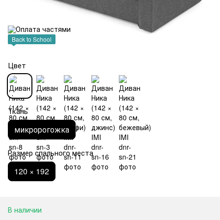
Back to School
Цвет
Ткань
микророгожка
Размер спального места
120 × 192
В наличии