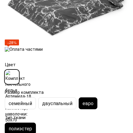
−28%
Цвет
Размер комплекта
семейный
двуспальный
евро
Тип ткани
полиэстер