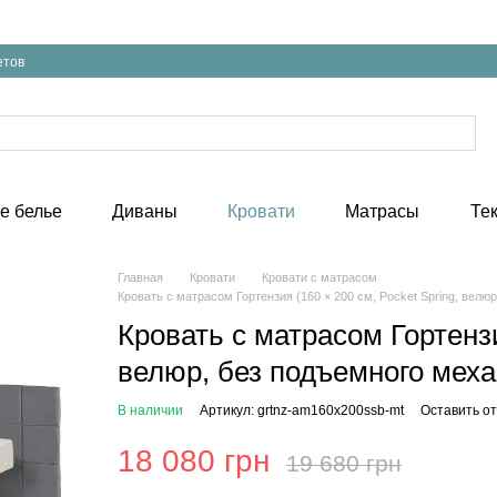
етов
е белье
Диваны
Кровати
Матрасы
Те
Главная
Кровати
Кровати с матрасом
Кровать с матрасом Гортензия (160 × 200 см, Pocket Spring, велю
Кровать с матрасом Гортензи
велюр, без подъемного меха
В наличии
Артикул: grtnz-am160x200ssb-mt
Оставить о
18 080 грн
19 680 грн