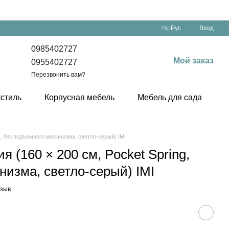
Укр
Рус
Вход
0985402727
Мой заказ
0955402727
Перезвонить вам?
кстиль
Корпусная мебель
Мебель для сада
р, без подъемного механизма, светло-серый) IMI
я (160 × 200 см, Pocket Spring,
низма, светло-серый) IMI
тзыв