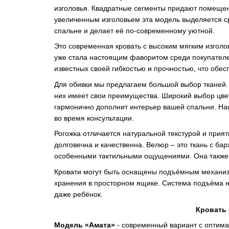
изголовья. Квадратные сегменты придают помещен
увеличенным изголовьем эта модель выделяется с
спальне и делает её по-современному уютной.
Это современная кровать с высоким мягким изголов
уже стала настоящим фаворитом среди покупателе
известных своей гибкостью и прочностью, что обе
Для обивки мы предлагаем большой выбор тканей.
них имеет свои преимущества. Широкий выбор цве
гармонично дополнит интерьер вашей спальни. На
во время консультации.
Рогожка отличается натуральной текстурой и прия
долговечна и качественна. Велюр – это ткань с б
особенными тактильными ощущениями. Она также о
Кровати могут быть оснащены подъёмным механизм
хранения в просторном ящике. Система подъёма на
даже ребёнок.
Кровать
Модель «Амата»
- современный вариант с оптим