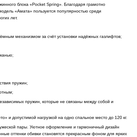
жинного блока «Pocket Spring». Благодаря грамотно
модель «Амата» пользуется популярностью среди
гих лет.
ёмным механизмом за счёт установки надёжных газлифтов;
тканью;
ствия пружин;
отным;
независимых пружин, которые не связаны между собой и
о» и допустимой нагрузкой на одно спальное место до 120 кг.
ружеской пары. Уютное оформление и гармоничный дизайн
нные оттенки обивки становятся прекрасным фоном для ярких