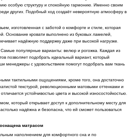
ию особую структуру и спокойную гармонию. Именно своим
реди других. Подобный ход создаёт невероятную атмосферу в
ьем, изготовленная с заботой о комфорте и стиле, которая
й. Основание кровати выполнено из буковых ламелей,
спечивает надёжную поддержку даже при высокой нагрузке.
 Самые популярные варианты: велюр и рогожка. Каждая из
тов позволяет подобрать идеальный вариант, который
ши менеджеры с удовольствием помогут подобрать вам ткань
тными тактильными ощущениями, кроме того, она достаточно
архатистой текстурой, революционными матовыми оттенками и
тличается устойчивостью цвета и высокой износостойкостью.
ом, который открывает доступ к дополнительному месту для
столько надёжна и безопасна, что ей сможет пользоваться
 оснащена матрасом
альным наполнением для комфортного сна и по