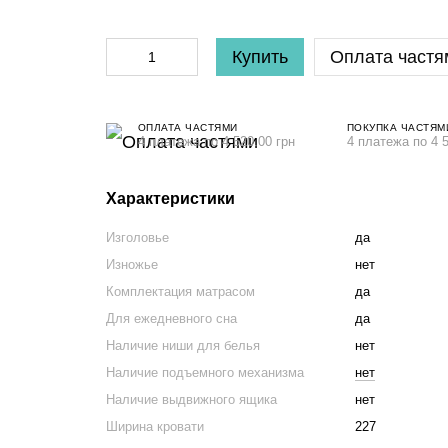
Купить
Оплата частя
ОПЛАТА ЧАСТЯМИ
ПОКУПКА ЧАСТЯМ
4 платежа по 4 520.00 грн
4 платежа по 4 5
Характеристики
Изголовье
да
Изножье
нет
Комплектация матрасом
да
Для ежедневного сна
да
Наличие ниши для белья
нет
Наличие подъемного механизма
нет
Наличие выдвижного ящика
нет
Ширина кровати
227