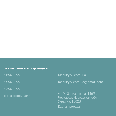
Контактная информация
0985402727
Meblikyiv_com_ua
0955402727
meblikyiv.com.ua@gmail.com
0935402727
ул. М. Зализняка, д. 146/3а, г.
Перезвонить вам?
Черкассы, Черкасская обл.,
Украина, 18028
Карта проезда