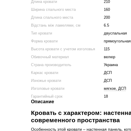
Длина кровати
210
Ширина спального места
160
Длина спального места
200
Відстань між ламелями, см
6.5
Тип кровати
двуспальная
Форма кровати
прямоугольная
Высота кровати с учетом изголовья
115
Обивочный материал
велюр
Страна производитель
Украина
Каркас кровати
ДСП
Изножье кровати
ДСП
Изголовье кровати
мягкое, ДСП
Гарантийный срок
18
Описание
Кровать с характером: настенн
современного пространства
Особенность этой кровати – настенная панель, кот