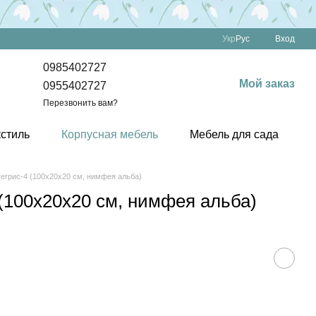
Укр
Рус
Вход
0985402727
Мой заказ
0955402727
Перезвонить вам?
кстиль
Корпусная мебель
Мебель для сада
егрис-4 (100х20х20 см, нимфея альба)
(100х20х20 см, нимфея альба)