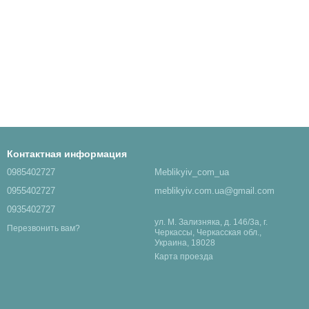
Контактная информация
0985402727
Meblikyiv_com_ua
0955402727
meblikyiv.com.ua@gmail.com
0935402727
ул. М. Зализняка, д. 146/3а, г.
Перезвонить вам?
Черкассы, Черкасская обл.,
Украина, 18028
Карта проезда