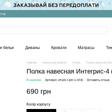
етов
е белье
Диваны
Кровати
Матрасы
Те
Главная
Корпусная мебель
Полки
Полка навесная Инт
Полка навесная Интегрис-4 
В наличии
Артикул: vrt-plc-l-pln-1-nf-lb
Оставить отзыв
690 грн
Колір корпусу