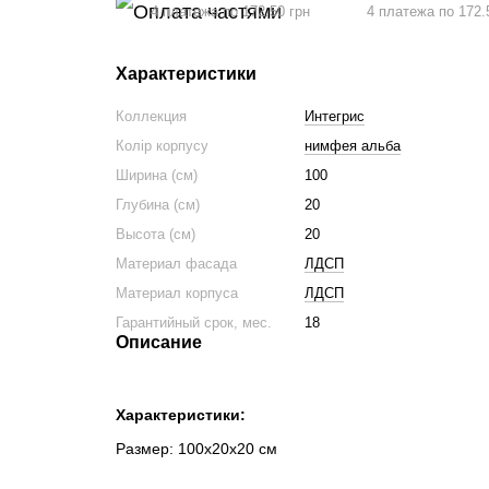
4 платежа по 172.50 грн
4 платежа по 172.
Характеристики
Коллекция
Интегрис
Колір корпусу
нимфея альба
Ширина (см)
100
Глубина (см)
20
Высота (см)
20
Материал фасада
ЛДСП
Материал корпуса
ЛДСП
Гарантийный срок, мес.
18
Описание
Характеристики:
Размер: 100х20х20 см