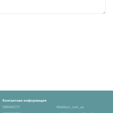
Контактная информация
0985402727
Meblikyiv_com_ua