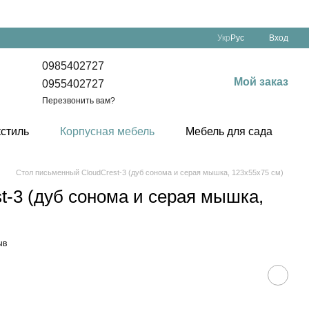
Укр
Рус
Вход
0985402727
Мой заказ
0955402727
Перезвонить вам?
кстиль
Корпусная мебель
Мебель для сада
Стол письменный CloudCrest-3 (дуб сонома и серая мышка, 123х55х75 см)
-3 (дуб сонома и серая мышка,
ыв