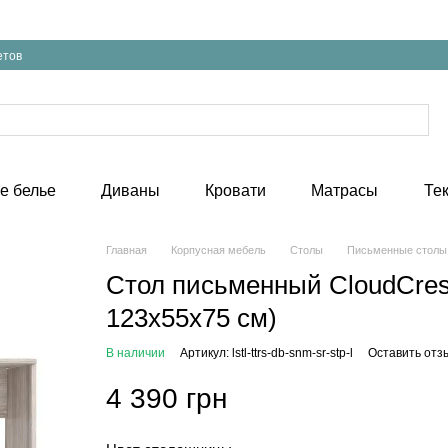
етов
е белье
Диваны
Кровати
Матрасы
Те
Главная
Корпусная мебель
Столы
Письменные столы
Стол письменный CloudCrest
123х55х75 см)
В наличии
Артикул: lstl-ttrs-db-snm-sr-stp-l
Оставить отз
4 390 грн