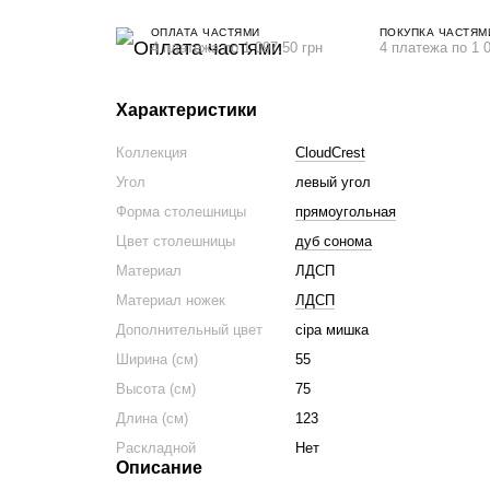
ОПЛАТА ЧАСТЯМИ
ПОКУПКА ЧАСТЯМ
4 платежа по 1 097.50 грн
4 платежа по 1 0
Характеристики
Коллекция
CloudCrest
Угол
левый угол
Форма столешницы
прямоугольная
Цвет столешницы
дуб сонома
Материал
ЛДСП
Материал ножек
ЛДСП
Дополнительный цвет
сіра мишка
Ширина (см)
55
Высота (см)
75
Длина (см)
123
Раскладной
Нет
Описание