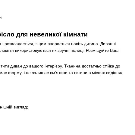
ні
ісло для невеликої кімнати
 і розкладається, з цим впорається навіть дитина. Диванні
локіття використовуються як зручні полиці. Розміщуйте Ваш
тити диван до вашого інтер’єру. Тканина достатньо стійка до
ає форму, і не залишає вм’ятини та вигини в місцях сидіння/
нішній вигляд;