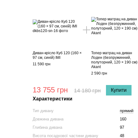
Диван-крісло Куб 120 (160 ×
Топер матрац на диван
97 см, синій) ІМІ
Лоден (безпружинний,
полуторний, 120 × 190 см)
11 590 грн
Akant
2 590 грн
13 755 грн
14 180 грн
Купити
Характеристики
Тип дивану
прямий
Довжина дивана
160
Глибина дивана
97
Висота посадкової частини дивану
48