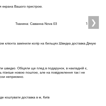
ня екрана Вашого пристрою.
❯
Тканина: Саванна Nova 03
Тканина: Са
м клієнта замінили колір на бильцях.Швидка доставка.Дякую
ли швидко. Обіцяли ще плед в подарунок, в накладній є,
ь пізніше новою поштою, але на повідомлення так і не
трохи неприємно.
де коштувати доставка в м, Київ