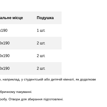
альне місце
Подушка
х190
1 шт.
0х190
2 шт.
0х190
2 шт.
0х190
2 шт.
 наприклад, у студентській або дитячій кімнаті, як додаткове
абричному пакуванні.
робу. Отвори для збирання підготовлені.