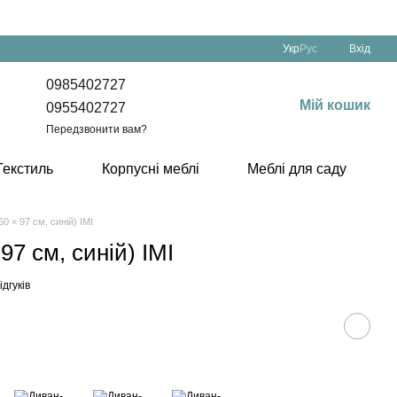
Укр
Рус
Вхід
0985402727
Мій кошик
0955402727
Передзвонити вам?
Текстиль
Корпусні меблі
Меблі для саду
0 × 97 см, синій) ІМІ
97 см, синій) ІМІ
ідгуків