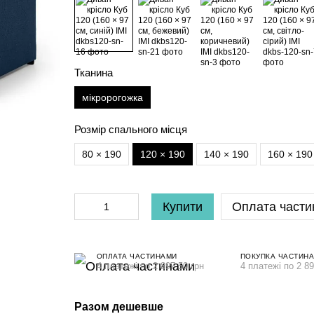
Тканина
мікророгожка
Розмір спального місця
80 × 190
120 × 190
140 × 190
160 × 190
Купити
Оплата части
ОПЛАТА ЧАСТИНАМИ
ПОКУПКА ЧАСТИН
4 платежі по 2 897.50 грн
4 платежі по 2 89
Разом дешевше