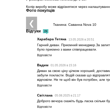
Колір виробу може відрізнятися через налаштуван
Фото покупців
❮
Тканина: Саванна Nova 10
Відгуки
29
Харабара Тетяна
13.05.2026 в 20:51
Гарний диван. Приємний менеджер.За запито
було приємно з вами співпрацювати.
Відповісти
Вадим
01.05.2026 в 15:16
Диван за свою ціну цілком хороший, достави
забули покласти. Водій сказав що відправлят
відповіли. Не те щоб він був потрібен, але 
Відповісти
Світлана
05.08.2025 в 21:17
Доброго вечора скажіть будь ласка скільки бу
Відповісти