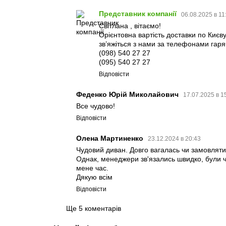
Представник компанії
06.08.2025 в 11
Світлана , вітаємо!
Орієнтовна вартість доставки по Києву
зв’яжіться з нами за телефонами гарячо
(098) 540 27 27
(095) 540 27 27
Відповісти
Феденко Юрій Миколайович
17.07.2025 в 1
Все чудово!
Відповісти
Олена Мартиненко
23.12.2024 в 20:43
Чудовий диван. Довго вагалась чи замовляти
Однак, менеджери зв'язались швидко, були че
мене час.
Дякую всім
Відповісти
Ще 5 коментарів