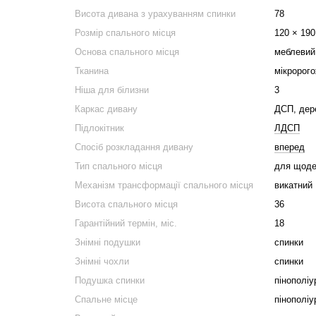
Висота дивана з урахуванням спинки
78
Розмір спального місця
120 × 190
Основа спального місця
меблевий
Тканина
мікророг
Ніша для білизни
3
Каркас дивану
ДСП, дер
Підлокітник
ЛДСП
Спосіб розкладання дивану
вперед
Тип спального місця
для щоде
Механізм трансформації спального місця
викатний
Висота спального місця
36
Гарантійний термін, міс.
18
Знімні подушки
спинки
Знімні чохли
спинки
Подушка спинки
пінополіу
Спальне місце
пінополіу