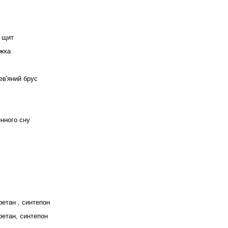
 щит
ожка
ев'яний брус
нного сну
ретан , синтепон
ретан, синтепон