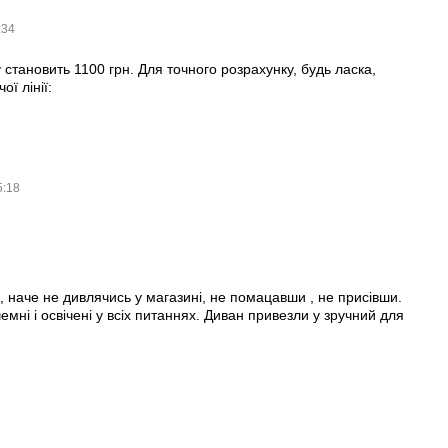
:34
 становить 1100 грн. Для точного розрахунку, будь ласка,
ї лінії:
5:18
, наче не дивлячись у магазині, не помацавши , не присівши.
мні і освічені у всіх питаннях. Диван привезли у зручний для