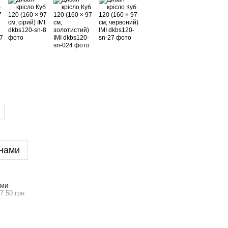
нами
АМИ
7.50 грн