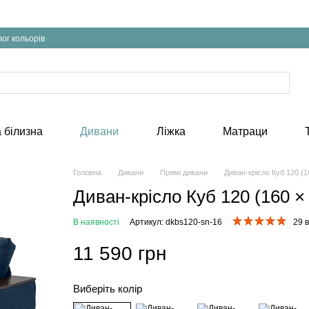
ог кольорів
 білизна
Дивани
Ліжка
Матраци
Головна
Дивани
Прямі дивани
Диван-крісло Куб 120 (16
Диван-крісло Куб 120 (160 × 
В наявності
Артикул: dkbs120-sn-16
29 в
11 590 грн
Виберіть колір