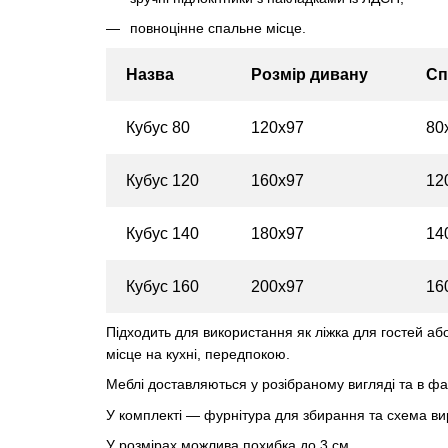
повноцінне спальне місце.
Назва
Розмір дивану
Сп
Кубус 80
120х97
80
Кубус 120
160х97
12
Кубус 140
180х97
14
Кубус 160
200х97
16
Підходить для використання як ліжка для гостей або,
місце на кухні, передпокою.
Меблі доставляються у розібраному вигляді та в ф
У комплекті — фурнітура для збирання та схема ви
У розмірах можлива похибка до 3 см.