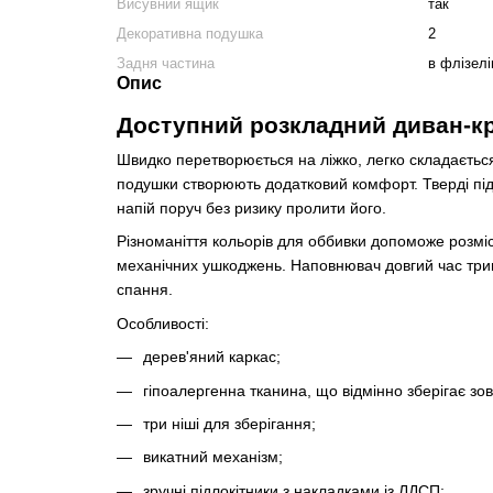
Висувний ящик
так
Декоративна подушка
2
Задня частина
в флізелі
Опис
Доступний розкладний диван-кр
Швидко перетворюється на ліжко, легко складається
подушки створюють додатковий комфорт. Тверді під
напій поруч без ризику пролити його.
Різноманіття кольорів для оббивки допоможе розміс
механічних ушкоджень. Наповнювач довгий час трим
спання.
Особливості:
дерев'яний каркас;
гіпоалергенна тканина, що відмінно зберігає зов
три ніші для зберігання;
викатний механізм;
зручні підлокітники з накладками із ЛДСП;