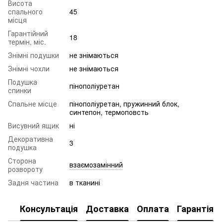
Висота
спального
45
місця
Гарантійний
18
термін, міс.
Знімні подушки
не знімаються
Знімні чохли
не знімаються
Подушка
пінополіуретан
спинки
Спальне місце
пінополіуретан, пружинний блок,
синтепон, термоповсть
Висувний ящик
ні
Декоративна
3
подушка
Сторона
взаємозамінний
розвороту
Задня частина
в тканині
Консультація
Доставка
Оплата
Гарантія