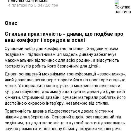
ПОКУПКА ЧАСТИНАМИ
4 платежі по 5 047.50 грн
Опис
Стильна практичність - диван, що подбає про
ваш комфорт і порядок в оселі
Сучасний вибір для комфортної вітальні. Завдяки м'яким
подушкам і підлокітникам ця модель дивану забезпечує
максимальний відпочинок для всієї родини, а відсутність
гострих кутів робить його безпечним для дітей.
Диван оснащений механізмом трансформації «єврокнижка»,
який дозволяє легко перетворити його на просторе спальне
місце. Універсальна конструкція з можливістю змінювати
кут розташування дає змогу адаптувати диван до будь-якої
кімнати. Стриманий дизайн і сучасні матеріали роблять його
достойною окрасою інтер’єру, незалежно від стилю.
Практичність дивана підкреслюється двома місткими
нішами для зберігання. Основний відсік, розташований під
сидінням, та додаткове місце в кутовій частині дозволяють
зручно розмістити постільну білизну, подушки чи інші речі.