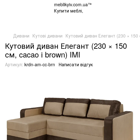
Дивани
Кутові дивани
Кутовий диван Елегант (230 × 150 с
Кутовий диван Елегант (230 × 150
см, cacao і brown) IMI
Артикул:
krdn-am-cc-brn
Написати відгук