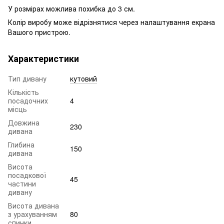
У розмірах можлива похибка до 3 см.
Колір виробу може відрізнятися через налаштування екрана
Вашого пристрою.
Характеристики
Тип дивану
кутовий
Кількість
посадочних
4
місць
Довжина
230
дивана
Глибина
150
дивана
Висота
посадкової
45
частини
дивану
Висота дивана
з урахуванням
80
спинки