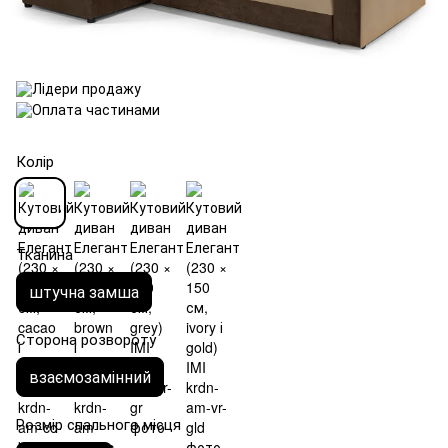
Колір
Тканина
штучна замша
Сторона розвороту
взаємозамінний
Розмір спального місця