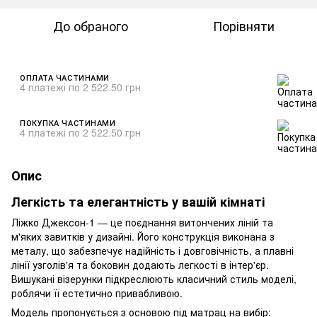
До обраного
Порівняти
ОПЛАТА ЧАСТИНАМИ
4 платежі по 2 522.50 грн
ПОКУПКА ЧАСТИНАМИ
4 платежі по 2 522.50 грн
Опис
Легкість та елегантність у вашій кімнаті
Ліжко Джексон-1 — це поєднання витончених ліній та
м'яких завитків у дизайні. Його конструкція виконана з
металу, що забезпечує надійність і довговічність, а плавні
лінії узголів'я та боковин додають легкості в інтер'єр.
Вишукані візерунки підкреслюють класичний стиль моделі,
роблячи її естетично привабливою.
Модель пропонується з основою під матрац на вибір: