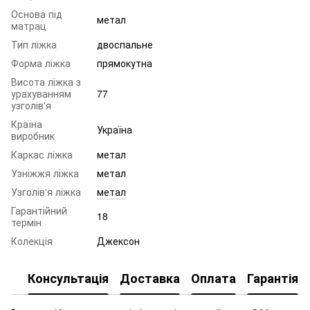
Основа під
метал
матрац
Тип ліжка
двоспальне
Форма ліжка
прямокутна
Висота ліжка з
урахуванням
77
узголів'я
Країна
Україна
виробник
Каркас ліжка
метал
Узніжжя ліжка
метал
Узголів'я ліжка
метал
Гарантійний
18
термін
Колекція
Джексон
Консультація
Доставка
Оплата
Гарантія