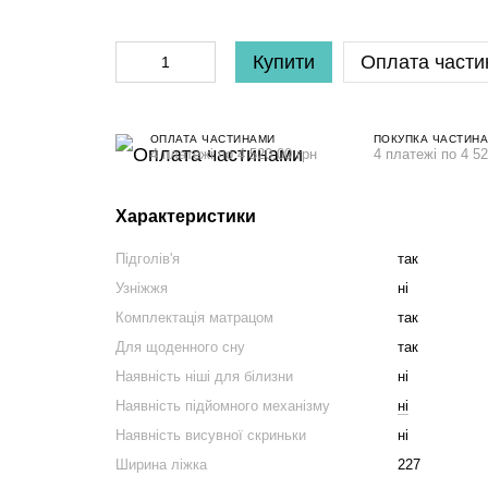
Купити
Оплата части
ОПЛАТА ЧАСТИНАМИ
ПОКУПКА ЧАСТИН
4 платежі по 4 520.00 грн
4 платежі по 4 52
Характеристики
Підголів'я
так
Узніжжя
ні
Комплектація матрацом
так
Для щоденного сну
так
Наявність ніші для білизни
ні
Наявність підйомного механізму
ні
Наявність висувної скриньки
ні
Ширина ліжка
227