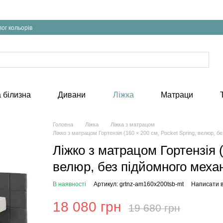
ог кольорів
 білизна
Дивани
Ліжка
Матраци
Головна
Ліжка
Ліжка з матрацом
Ліжко з матрацом Гортензія (160 × 200 см, Pocket Spring, велюр, бе
Ліжко з матрацом Гортензія (
велюр, без підйомного механ
В наявності
Артикул: grtnz-am160x200tsb-mt
Написати в
18 080 грн
19 680 грн