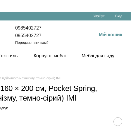
Укр
Рус
Вхід
0985402727
Мій кошик
0955402727
Передзвонити вам?
Текстиль
Корпусні меблі
Меблі для саду
з підйомного механізму, темно-сірий) IMI
160 × 200 см, Pocket Spring,
ізму, темно-сірий) IMI
ідгук