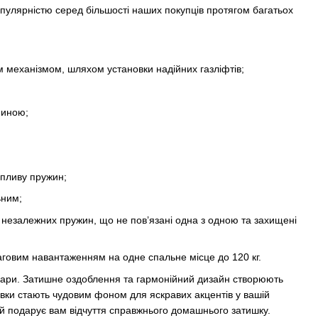
опулярністю серед більшості наших покупців протягом багатьох
 механізмом, шляхом установки надійних газліфтів;
ниною;
впливу пружин;
ьним;
з незалежних пружин, що не пов’язані одна з одною та захищені
ваговим навантаженням на одне спальне місце до 120 кг.
 пари. Затишне оздоблення та гармонійний дизайн створюють
ивки стають чудовим фоном для яскравих акцентів у вашій
е й подарує вам відчуття справжнього домашнього затишку.