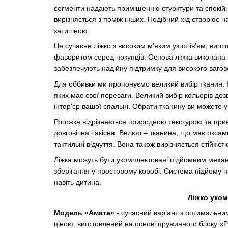
сегменти надають приміщенню стурктури та спокійн
вирізняється з поміж інших. Подібний хід створює н
затишною.
Це сучасне ліжко з високим м’яким узголів’ям, виг
фаворитом серед покупців. Основа ліжка виконана з 
забезпечують надійну підтримку для високого ваго
Для оббивки ми пропонуємо великий вибір тканин. 
яких має свої переваги. Великий вибір кольорів доз
інтер'єр вашої спальні. Обрати тканину ви можете у
Рогожка відрізняється природною текстурою та при
довговічна і якісна. Велюр – тканина, що має оксами
тактильні відчуття. Вона також вирізняється стійкі
Ліжка можуть бути укомплектовані підйомним механі
зберігання у просторому коробі. Система підйому 
навіть дитина.
Ліжко уко
Модель «Амата»
- сучасний варіант з оптимальн
ціною, виготовлений на основі пружинного блоку «P