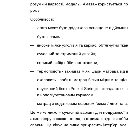
розумній вартості, модель «Амата» користується п
років.
Особливості:
ліжко може бути додатково оснащене підйомним
букові ламелі;
високе м’яке узголів’я та каркас, обтягнутий тка
сучасний та стриманий дизайн;
великий вибір оббивної тканини;
термоповсть - захищає м’які шари матраца від 
екоповсть - робить матрац більш міцним та щіл
пружинний блок «Pocket Spring» - складається 
пінополіуретановим каркасом;
матрац з додатковим ефектом “зима / літо” та 
Це м’яке ліжко – сучасний варіант для подружньої
атмосферу спокою і тепла, а стримані відтінки обб
спальні. Це ліжко не лише прикрасить інтер'єр, ал