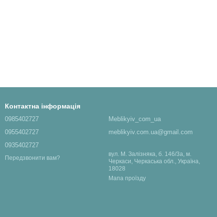
Контактна інформація
0985402727
Meblikyiv_com_ua
0955402727
meblikyiv.com.ua@gmail.com
0935402727
вул. М. Залізняка, б. 146/3а, м.
Передзвонити вам?
Черкаси, Черкаська обл., Україна,
18028
Мапа проїзду