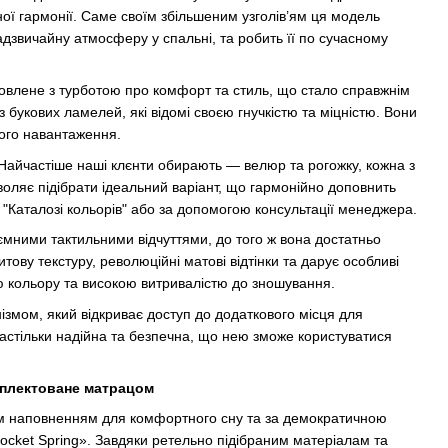
ої гармонії. Саме своїм збільшеним узголів’ям ця модель
адзвичайну атмосферу у спальні, та робить її по сучасному
отовлене з турботою про комфорт та стиль, що стало справжнім
букових ламелей, які відомі своєю гнучкістю та міцністю. Вони
вого навантаження.
Найчастіше наші клєнти обирають — велюр та рогожку, кожна з
воляє підібрати ідеальний варіант, що гармонійно доповнить
 "Каталозі кольорів" або за допомогою консультації менеджера.
ємними тактильними відчуттями, до того ж вона достатньо
тову текстуру, революційні матові відтінки та дарує особливі
стю кольору та високою витривалістю до зношування.
змом, який відкриває доступ до додаткового місця для
настільки надійна та безпечна, що нею зможе користуватися
мплектоване матрацом
им наповненням для комфортного сну та за демократичною
ocket Spring». Завдяки ретельно підібраним матеріалам та