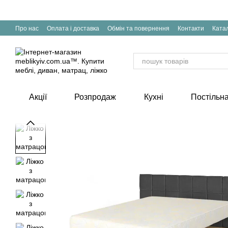
Перейти до основного контенту
Про нас
Оплата і доставка
Обмін та повернення
Контакти
Катал
Акції
Розпродаж
Кухні
Постільна