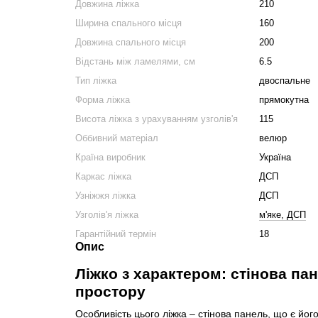
Довжина ліжка
210
Ширина спального місця
160
Довжина спального місця
200
Відстань між ламелями, см
6.5
Тип ліжка
двоспальне
Форма ліжка
прямокутна
Висота ліжка з урахуванням узголів'я
115
Оббивний матеріал
велюр
Країна виробник
Україна
Каркас ліжка
ДСП
Узніжжя ліжка
ДСП
Узголів'я ліжка
м'яке, ДСП
Гарантійний термін
18
Опис
Ліжко з характером: стінова па
простору
Особливість цього ліжка – стінова панель, що є йог