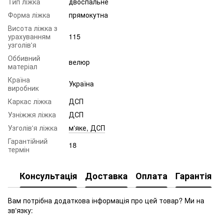
Тип ліжка
двоспальне
Форма ліжка
прямокутна
Висота ліжка з
урахуванням
115
узголів'я
Оббивний
велюр
матеріал
Країна
Україна
виробник
Каркас ліжка
ДСП
Узніжжя ліжка
ДСП
Узголів'я ліжка
м'яке, ДСП
Гарантійний
18
термін
Консультація
Доставка
Оплата
Гарантія
Вам потрібна додаткова інформація про цей товар? Ми на
зв'язку: