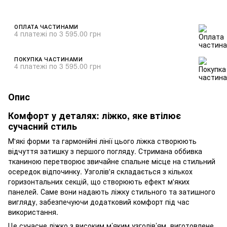
ОПЛАТА ЧАСТИНАМИ
4 платежі по 3 595.00 грн
ПОКУПКА ЧАСТИНАМИ
4 платежі по 3 595.00 грн
Опис
Комфорт у деталях: ліжко, яке втілює
сучасний стиль
М'які форми та гармонійні лінії цього ліжка створюють
відчуття затишку з першого погляду. Стримана оббивка
тканиною перетворює звичайне спальне місце на стильний
осередок відпочинку. Узголів'я складається з кількох
горизонтальних секцій, що створюють ефект м'яких
панелей. Саме вони надають ліжку стильного та затишного
вигляду, забезпечуючи додатковий комфорт під час
використання.
Це сучасне ліжко з високим м’яким узголів’ям, виготовлене