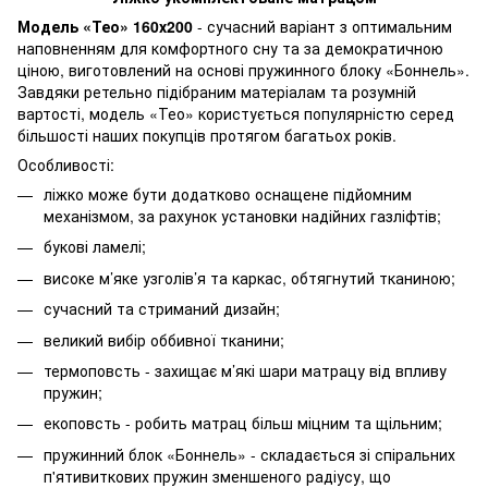
Модель «Тео» 160х200
- сучасний варіант з оптимальним
наповненням для комфортного сну та за демократичною
ціною, виготовлений на основі пружинного блоку «Боннель».
Завдяки ретельно підібраним матеріалам та розумній
вартості, модель «Тео» користується популярністю серед
більшості наших покупців протягом багатьох років.
Особливості:
ліжко може бути додатково оснащене підйомним
механізмом, за рахунок установки надійних газліфтів;
букові ламелі;
високе м’яке узголів’я та каркас, обтягнутий тканиною;
сучасний та стриманий дизайн;
великий вибір оббивної тканини;
термоповсть - захищає м’які шари матрацу від впливу
пружин;
екоповсть - робить матрац більш міцним та щільним;
пружинний блок «Боннель» - складається зі спіральних
п'ятивиткових пружин зменшеного радіусу, що