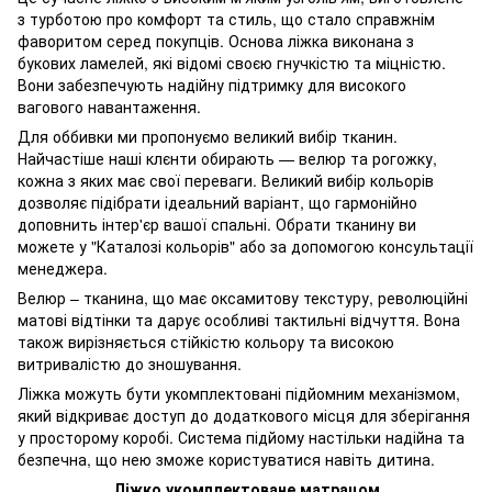
з турботою про комфорт та стиль, що стало справжнім
фаворитом серед покупців. Основа ліжка виконана з
букових ламелей, які відомі своєю гнучкістю та міцністю.
Вони забезпечують надійну підтримку для високого
вагового навантаження.
Для оббивки ми пропонуємо великий вибір тканин.
Найчастіше наші клєнти обирають — велюр та рогожку,
кожна з яких має свої переваги. Великий вибір кольорів
дозволяє підібрати ідеальний варіант, що гармонійно
доповнить інтер'єр вашої спальні. Обрати тканину ви
можете у "Каталозі кольорів" або за допомогою консультації
менеджера.
Велюр – тканина, що має оксамитову текстуру, революційні
матові відтінки та дарує особливі тактильні відчуття. Вона
також вирізняється стійкістю кольору та високою
витривалістю до зношування.
Ліжка можуть бути укомплектовані підйомним механізмом,
який відкриває доступ до додаткового місця для зберігання
у просторому коробі. Система підйому настільки надійна та
безпечна, що нею зможе користуватися навіть дитина.
Ліжко укомплектоване матрацом