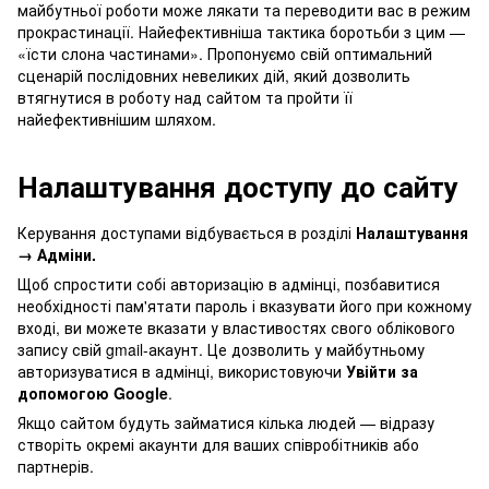
майбутньої роботи може лякати та переводити вас в режим
прокрастинації. Найефективніша тактика боротьби з цим —
«їсти слона частинами». Пропонуємо свій оптимальний
сценарій послідовних невеликих дій, який дозволить
втягнутися в роботу над сайтом та пройти її
найефективнішим шляхом.
Налаштування доступу до сайту
Керування доступами відбувається в розділі
Налаштування
→ Адміни.
Щоб спростити собі авторизацію в адмінці, позбавитися
необхідності пам'ятати пароль і вказувати його при кожному
вході, ви можете вказати у властивостях свого облікового
запису свій gmail-акаунт. Це дозволить у майбутньому
авторизуватися в адмінці, використовуючи
Увійти за
допомогою Google
.
Якщо сайтом будуть займатися кілька людей — відразу
створіть окремі акаунти для ваших співробітників або
партнерів.