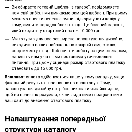
Ви обираєте готовий шаблон із
галереї
, повідомляєте
нам свій вибір, і ми вмикаємо вам цей шаблон. При цьому
можемо внести невеликі зміни: підкоригувати колірну
гаму, змінити порядок блоків тощо. Це базовий варіант,
який входить у стартовий платіж 10 000 грн.
Ми готуємо для вас розширене налаштування дизайну,
виходячи з ваших побажань по колірній гамі, стилю,
асортименту і т. д. Щоб почати роботу за цим сценарієм,
напишіть нам у чат, і ми поставимо уточнювальні
питання. При цьому сценарії розмір стартового платежу
становить до 15 000 грн.
Важливо:
оплата здійснюється лише у тому випадку, якщо
фінальний результат вас повністю влаштовує. Тому,
налаштування дизайну потрібно виконати якнайшвидше,
щоб ви повністю розуміли, як виглядатиме і працюватиме
ваш сайт до внесення стартового платежу.
Налаштування попередньої
структури каталогу