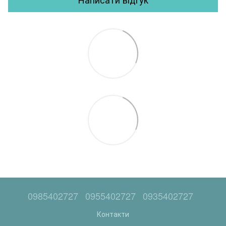
0985402727
0955402727
0935402727
Контакти