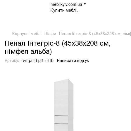
Корпусні меблі
Шафи
Пенал Інтегріс-8 (45х38х208 см, нім
Пенал Інтегріс-8 (45х38х208 см,
німфея альба)
Артикул:
vrt-pnl-l-pl1-nf-lb
Написати відгук