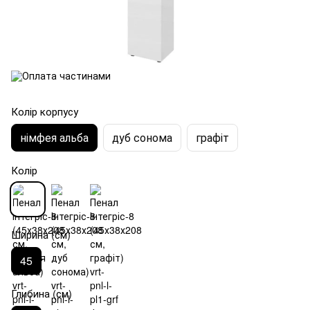
Колір корпусу
німфея альба
дуб сонома
графіт
Колір
Ширина (см)
45
Глибина (см)