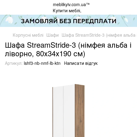
Корпусні меблі
Шафи
Шафа StreamStride-3 (німфея альба 
Шафа StreamStride-3 (німфея альба і
ліворно, 80х34х190 см)
Артикул:
lshf3-nb-nmf-lb-ktn
Написати відгук