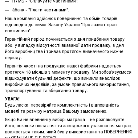
ПУМБ - "Сплачуйте частинами";
àбанк - "Плати частинами".
Наша компанія здійснює повернення та обмін товарів
відповідно до вимог Закону України "Про захист прав
споживачів".
Гарантійний період починається з дня придбання товару
або, у випадку відсутності вказаної дати продажу, з дня
його виробництва і триває протягом визначеного нижче
періоду.
Гарантія якості на продукцію нашої фабрики надається
протягом 18 місяців з моменту продажу. Ми зобов'язуємося
відшкодувати будь-які дефекти, що виникли внаслідок
виробничих недоліків, за умови правильного використання,
транспортування та зберігання товару.
УВАГА!
Будь ласка, перевіряйте комплектність і відповідність
моделі та розміру матраца Вашому замовленню.
Якщо Ви не впевнені у виборі матраца – не розпаковуйте
його, оскільки після зняття заводського упаковання матрац
вважається таким, який був у використанні та ПОВЕРНЕННЮ
чи ОБМІНУ НЕ ПІДЛЯГАЄ!