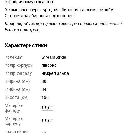
в фабричному пакуванні.
У комплекті фурнітура для збирання та схема виробу.
Отвори для збирання підготовлені.
Колір виробу може відрізнятися через налаштування екрана
Вашого пристрою.
Характеристики
Колекція
StreamStride
Колір корпусу
ліворно
Колір фасаду
німфея альба
Ширина (см)
80
Глибина (см)
34
Висота (см)
190
Матеріал
ЛДСП
фасаду
Матеріал
ЛДСП
корпусу
Гарантійний